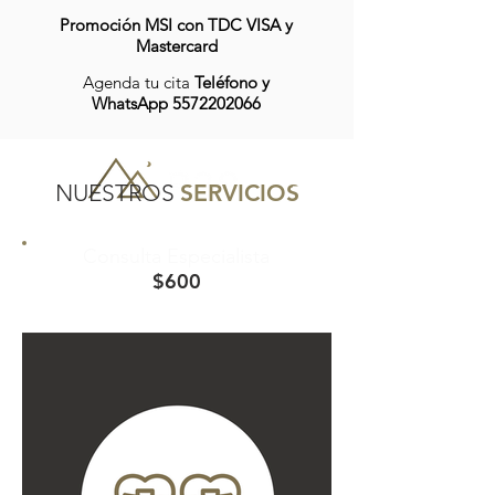
Promoción MSI con TDC VISA y
Mastercard
Agenda tu cita
Teléfono y
WhatsApp
5572202066
NUESTROS
SERVICIOS
Consulta Especialista
$600