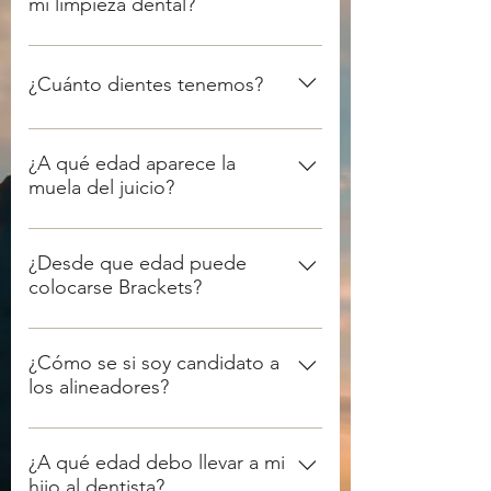
mi limpieza dental?
locales placa, calculo, restauraciones 
deficientes, ocasionando gingivitis.
De 4 a 6 meses dependiendo mi 
diagnostico de enfermedad 
¿Cuánto dientes tenemos?
periodontal.
Debemos tener 32 con un mínimo 
de 24 en función.
¿A qué edad aparece la
muela del juicio?
A los 18 pero muchas veces no sale y 
debe extraerse.
¿Desde que edad puede
colocarse Brackets?
En dentición mixta 
aproximadamente 9 años de edad 
¿Cómo se si soy candidato a
los alineadores?
para corregir pequeños detalles, y 
mantener el espacio de los dientes 
Acudiendo a consulta pero por lo 
permanentes.
general todos los pacientes son 
¿A qué edad debo llevar a mi
hijo al dentista?
candidatos, solo con una buena 