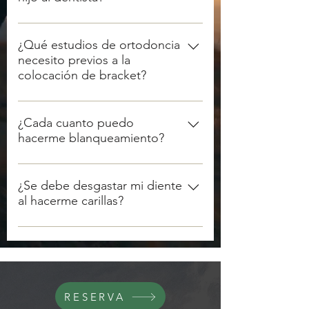
marca de alineadores.
Desde los 6 meses.
¿Qué estudios de ortodoncia
necesito previos a la
colocación de bracket?
Fotografias extraorales e intraorales, 
radiografías panorámica y lateral de 
¿Cada cuanto puedo
hacerme blanqueamiento?
cráneo, y modelos de estudio. Si 
serás un paciente para alineadores 
Cada 8 meses.
además necesitas un Scaneo 
¿Se debe desgastar mi diente
intraoral con formato STL.
al hacerme carillas?
Siempre, pero la cantidad depende 
del caso.
RESERVA