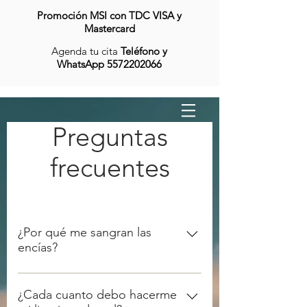
Promoción MSI con TDC VISA y
Mastercard
Agenda tu cita
Teléfono y
WhatsApp
5572202066
Preguntas
frecuentes
¿Por qué me sangran las
encías?
Por el proceso inflamatorio 
ocasionado por agentes irritantes 
¿Cada cuanto debo hacerme